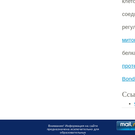
клет
соед
регу
мито
бел
прот
Bonde
Ссы
Внимание! Информация на сайте
предназначена исключительно для
образовательных