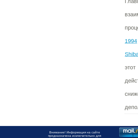
Глав
взаи
проц
1994
Shiba
это
дейс
сниж
депо
Внимание! Информация на сайте
предназначена исключительно для