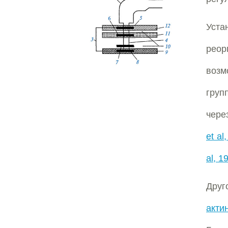
Уста
рео
возм
груп
чере
et al
al, 1
Друг
акти