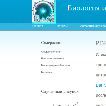
Биология 
Главная
Разделы
Алфавитный указа
PI3
Содержание
Общая биология
Сти
Биология человека
тран
Молекулярная биология
Медицина
цито
Bar S
Случайный рисунок
иссл
регу