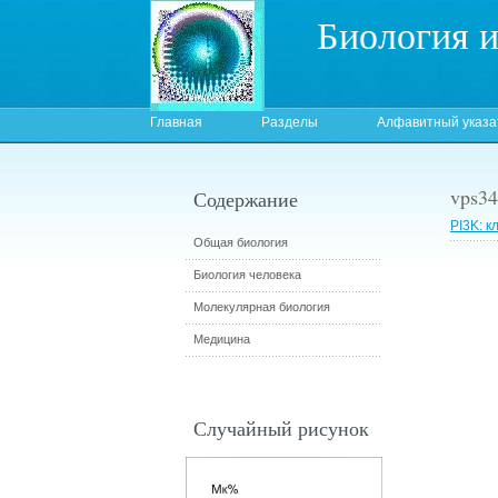
Биология 
Главная
Разделы
Алфавитный указа
vps3
Содержание
PI3K: 
Общая биология
Биология человека
Молекулярная биология
Медицина
Случайный рисунок