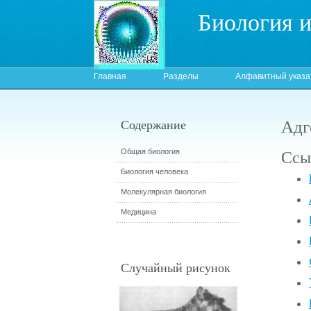
Биология 
Главная
Разделы
Алфавитный указа
Адг
Содержание
Ссы
Общая биология
Биология человека
Молекулярная биология
Медицина
Случайный рисунок