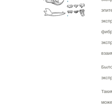
эпи
экс
фибр
эксп
взаи
Был
эксп
Таки
може