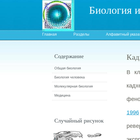
Биология 
Главная
Разделы
Алфавитный указа
Кад
Содержание
Общая биология
В к
Биология человека
кад
Молекулярная биология
Медицина
фено
1996
Случайный рисунок
реве
эксп