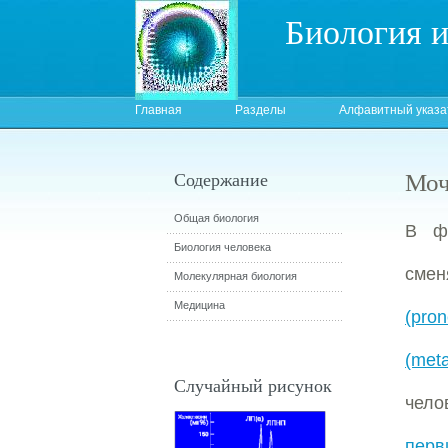
Биология 
Главная
Разделы
Алфавитный указа
Моч
Содержание
Общая биология
В фи
Биология человека
сме
Молекулярная биология
Медицина
(pron
(met
Случайный рисунок
чело
перв