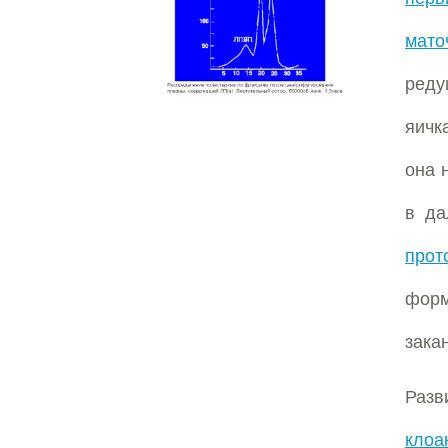
мато
реду
яичк
она 
в да
прот
форм
зака
Разв
клоа