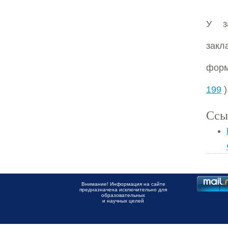
У з
закл
форм
199
)
Ссы
Внимание! Информация на сайте
предназначена исключительно для
образовательных
и научных целей