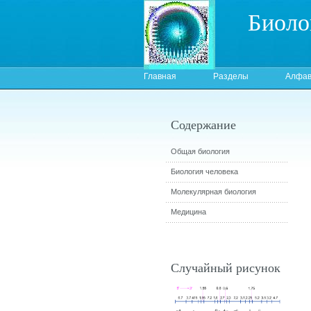
Биоло
Главная
Разделы
Алфав
Содержание
Общая биология
Биология человека
Молекулярная биология
Медицина
Случайный рисунок