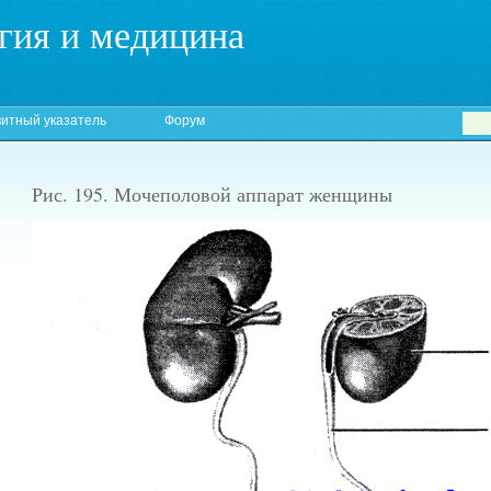
гия и медицина
итный указатель
Форум
Рис. 195. Мочеполовой аппарат женщины