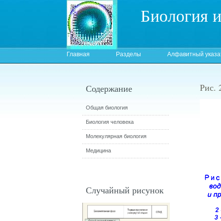
Биология 
Главная
Разделы
Алфавитный указа
Рис. 
Содержание
Общая биология
Биология человека
Молекулярная биология
Медицина
Случайный рисунок