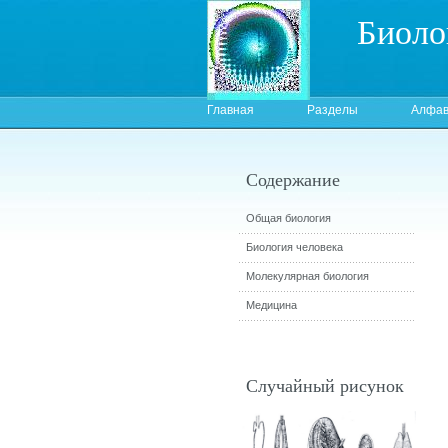
Биоло
Главная
Разделы
Алфав
Содержание
Общая биология
Биология человека
Молекулярная биология
Медицина
Случайный рисунок