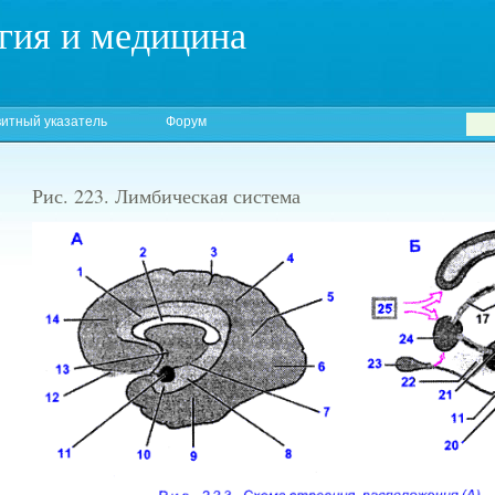
гия и медицина
итный указатель
Форум
Рис. 223. Лимбическая система