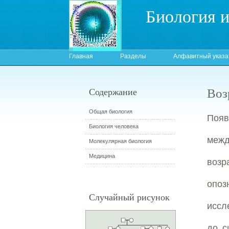
Биология 
Главная
Разделы
Алфавитный указа
Воз
Содержание
Общая биология
Появ
Биология человека
межд
Молекулярная биология
Медицина
воз
опо
Случайный рисунок
иссл
до с