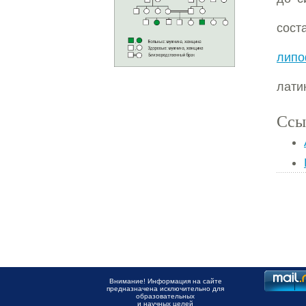
сост
липо
лати
Ссы
Внимание! Информация на сайте
предназначена исключительно для
образовательных
и научных целей