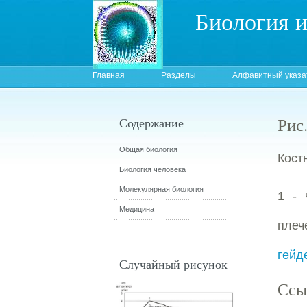
Биология 
Главная
Разделы
Алфавитный указа
Рис
Содержание
Общая биология
Кост
Биология человека
Молекулярная биология
1 -
Медицина
плеч
гейд
Случайный рисунок
Ссы