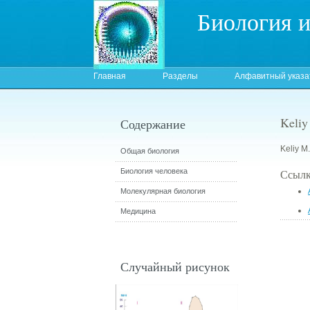
Биология 
Главная
Разделы
Алфавитный указа
Keliy
Содержание
Keliy M.
Общая биология
Биология человека
Ссылк
Молекулярная биология
Медицина
Случайный рисунок