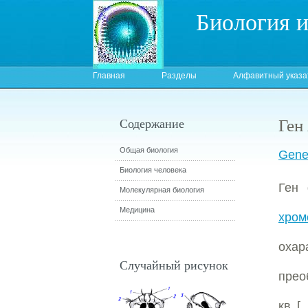
Биология 
Главная
Разделы
Алфавитный указа
Ген
Содержание
Общая биология
Gene:
Биология человека
Ген
Молекулярная биология
Медицина
хром
охар
Случайный рисунок
прео
кв [
K