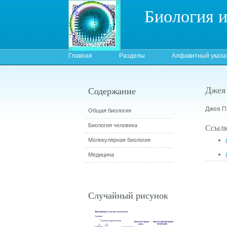
Биология 
Главная
Разделы
Алфавитный указа
Джея
Содержание
Джея П.
Общая биология
Биология человека
Ссылк
Молекулярная биология
Медицина
Случайный рисунок