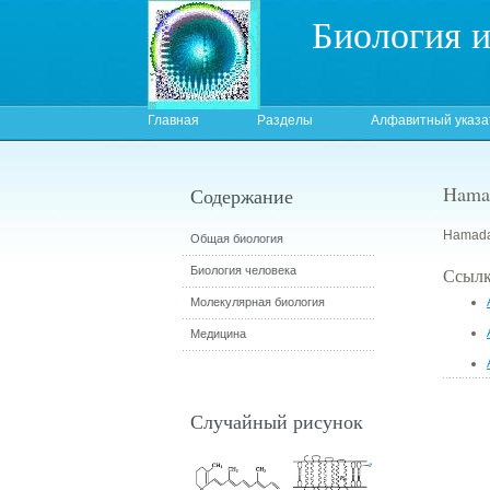
Биология 
Главная
Разделы
Алфавитный указа
Hama
Содержание
Hamada 
Общая биология
Биология человека
Ссылк
Молекулярная биология
Медицина
Случайный рисунок