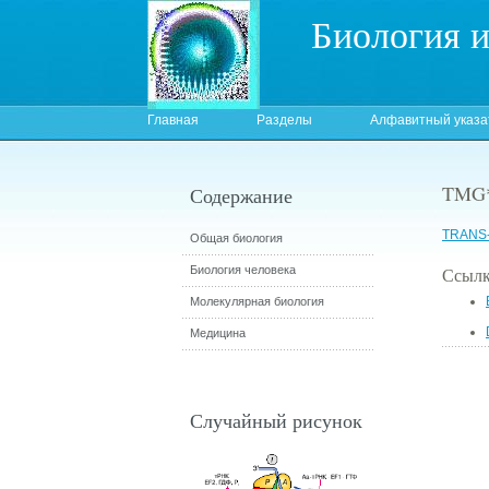
Биология 
Главная
Разделы
Алфавитный указа
TMG
Содержание
TRANS
Общая биология
Биология человека
Ссылк
Молекулярная биология
Медицина
Случайный рисунок