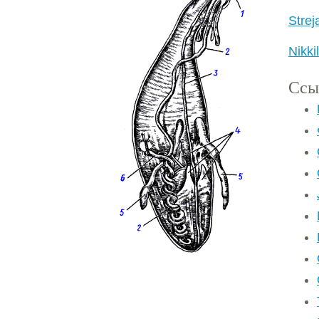
Strej
Nikki
Ссы