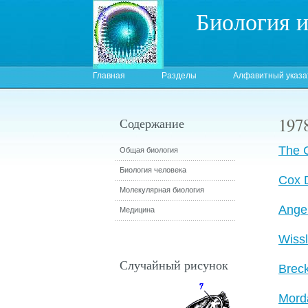
Биология 
Главная
Разделы
Алфавитный указа
197
Содержание
The C
Общая биология
Биология человека
Cox 
Молекулярная биология
Angel
Медицина
Wissl
Случайный рисунок
Brec
Morda