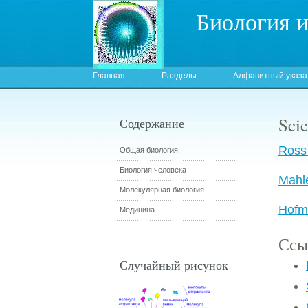
Биология 
Главная
Разделы
Алфавитный указа
Sci
Содержание
Ross
Общая биология
Биология человека
Mahl
Молекулярная биология
Hofm
Медицина
Ссы
Случайный рисунок