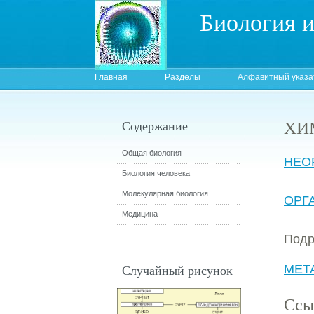
Биология 
Главная
Разделы
Алфавитный указа
ХИ
Содержание
Общая биология
НЕО
Биология человека
Молекулярная биология
ОРГ
Медицина
Под
Случайный рисунок
МЕТ
Ссы