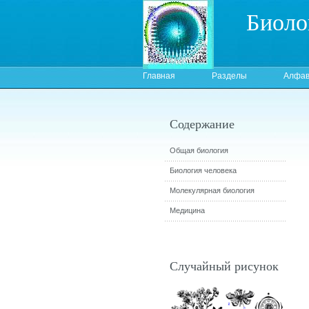
Биоло
Главная
Разделы
Алфав
Содержание
Общая биология
Биология человека
Молекулярная биология
Медицина
Случайный рисунок