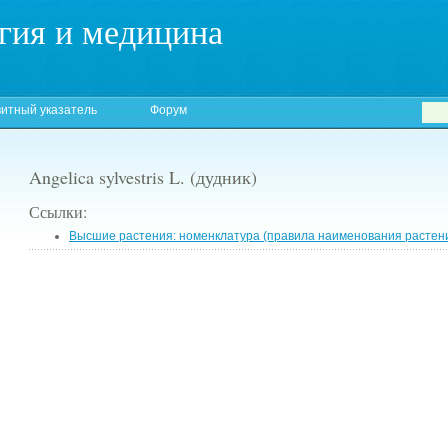
гия и медицина
итный указатель
Форум
Angelica sylvestris L. (дудник)
Ссылки:
Высшие растения: номенклатура (правила наименования растен