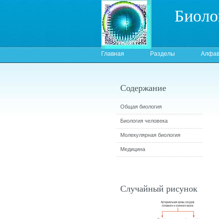
Биоло
Главная
Разделы
Алфав
Содержание
Общая биология
Биология человека
Молекулярная биология
Медицина
Случайный рисунок