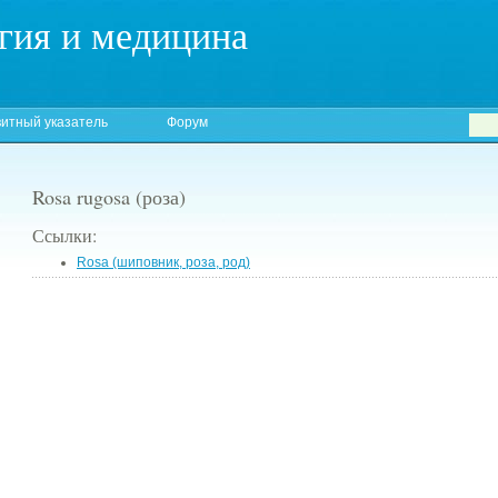
гия и медицина
итный указатель
Форум
Rosa rugosa (роза)
Ссылки:
Rosa (шиповник, роза, род)