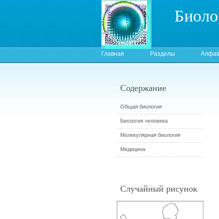
Биоло
Главная
Разделы
Алфав
Содержание
Общая биология
Биология человека
Молекулярная биология
Медицина
Случайный рисунок