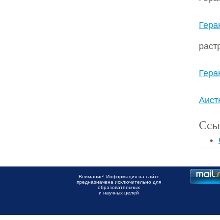
Гера
раст
Гера
Аист
Ссы
Внимание! Информация на сайте
предназначена исключительно для
образовательных
и научных целей