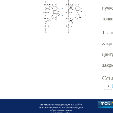
пучк
точк
1 - 
зак
цент
закр
Ссы
Внимание! Информация на сайте
предназначена исключительно для
образовательных
и научных целей