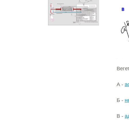
Веге
А -
а
Б -
н
В -
а