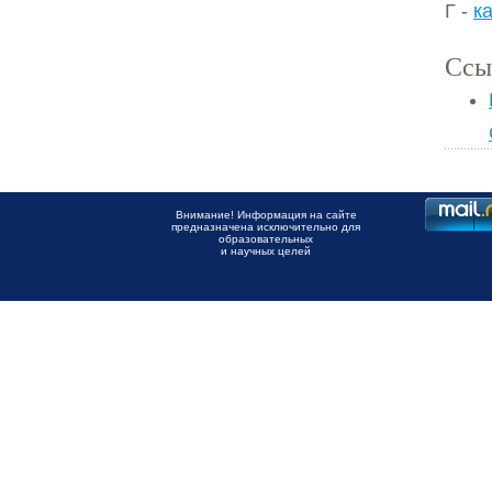
Г -
к
Ссы
Внимание! Информация на сайте
предназначена исключительно для
образовательных
и научных целей