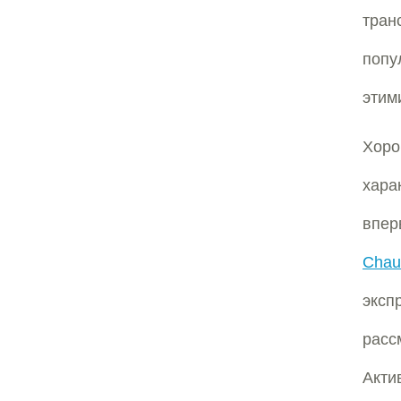
тран
попу
этим
Хор
хара
впер
Chau
экс
расс
Акти