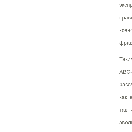
эксп
сра
ксен
фрак
Таки
ABC
расс
как 
так 
эвол