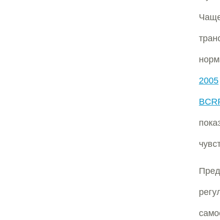
Чаще
тран
норм
2005
BCR
пока
чувс
Пред
регу
само