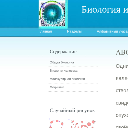
Биология 
Главная
Разделы
Алфавитный указа
ABC
Содержание
Общая биология
Одни
Биология человека
явля
Молекулярная биология
Медицина
ств
свид
Случайный рисунок
опух
сво