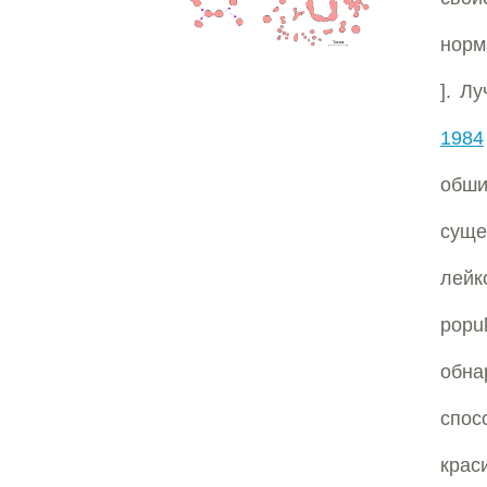
норм
]. Л
1984
обши
суще
лейк
popu
обна
спос
крас