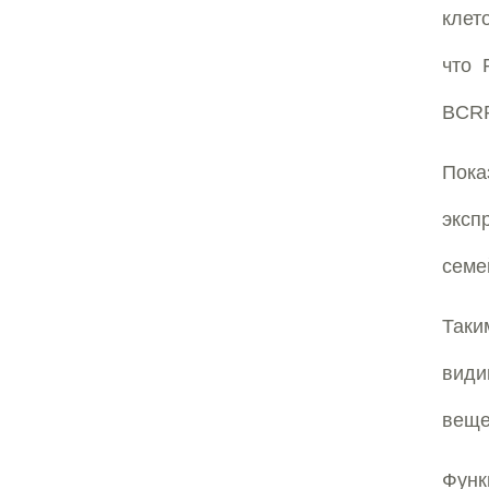
клет
что 
BCRP
Пок
эксп
семе
Таки
види
веще
Функ