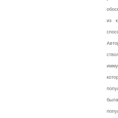
обос
из к
спос
Авто
ство
имму
кото
попу
была
поп