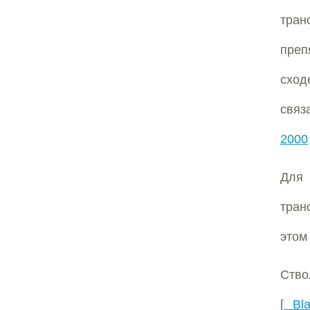
тра
преп
сход
связ
2000
Для 
тран
этом
Ство
[
Bla