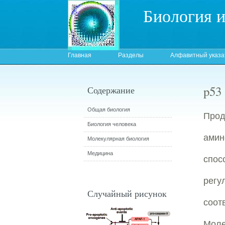
Биология 
Главная
Разделы
Алфавитный указа
p53
Содержание
Общая биология
Про
Биология человека
амин
Молекулярная биология
Медицина
спос
регу
Случайный рисунок
соот
Моле