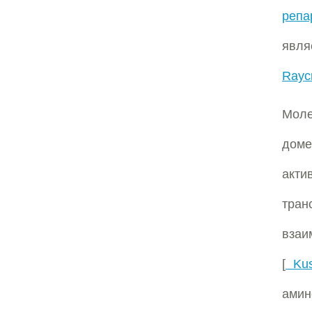
репа
явля
Raycr
Моле
доме
акти
тран
взаи
[
Kus
амин