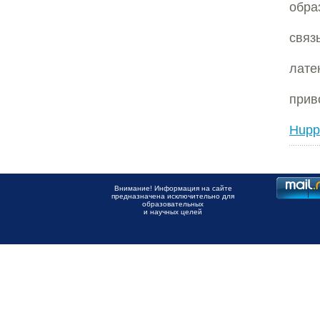
обр
связ
лате
прив
Hupp
Внимание! Информация на сайте
предназначена исключительно для
образовательных
и научных целей