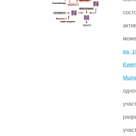
сост
акти
може
ea 1
Ewen
Mumm
одно
учас
разр
учас