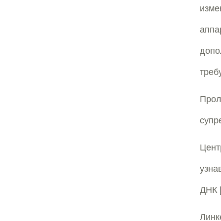
изм
апп
допо
треб
Про
супр
Цент
узна
ДНК 
Линк