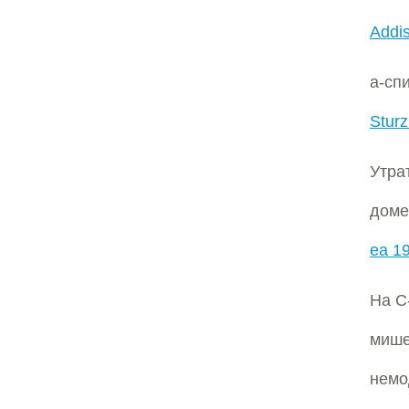
Addi
a-сп
Stur
Утра
доме
ea 1
На С
миш
немо