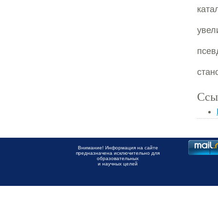
кат
уве
псев
стан
Ссы
Внимание! Информация на сайте
предназначена исключительно для
образовательных
и научных целей