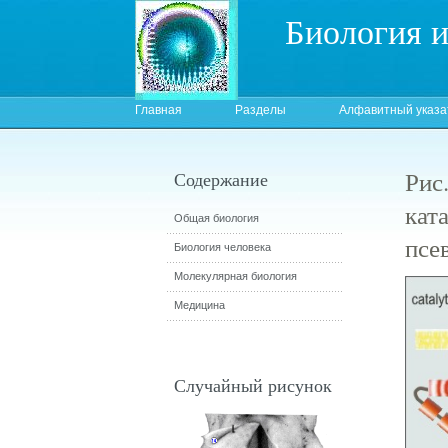
Биология 
Главная
Разделы
Алфавитный указа
Рис
Содержание
кат
Общая биология
псе
Биология человека
Молекулярная биология
Медицина
Случайный рисунок