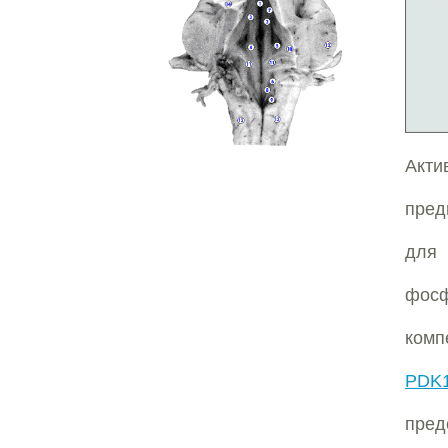
Акти
пред
для 
фос
комп
PDK
пред