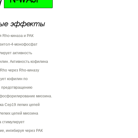
я Rho-киназа и РАК
нозитол-4-монофосфат
олирует активность
илин. Активность кофилина
 Rho через Rho-киназу
рует кофилин по
 и предотвращению
т фосфорилирование миозина.
ка Сер19 легких цепей
 легких цепей миозина
а стимулирует
ие, ингибируя через РАК