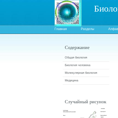
Биоло
Главная
Разделы
Алфав
Содержание
Общая биология
Биология человека
Молекулярная биология
Медицина
Случайный рисунок