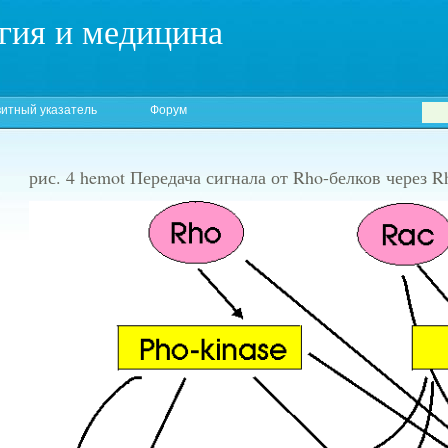
гия и медицина
итный указатель
Форум
рис. 4 hemot Передача сигнала от Rho-белков через 