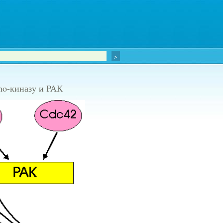
Rho-киназу и РАК