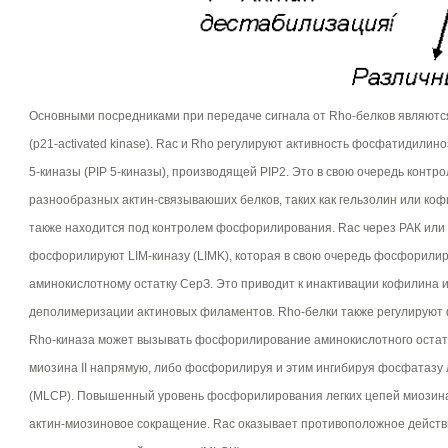
Основными посредниками при передаче сигнала от Rho-белков являютс
(р21-activated kinase). Rac и Rho регулируют активность фосфатидили
5-киназы (PIP 5-киназы), производящей PIP2. Это в свою очередь контр
разнообразных актин-связываюших белков, таких как гельзолин или коф
также находится под контролем фосфорилирования. Rac через РАК или
фосфорилируют LIM-киназу (LIMK), которая в свою очередь фосфорили
аминокислотному остатку СерЗ. Это приводит к инактивации кофилина
деполимеризации актиновых филаментов. Rho-белки также регулирую
Rho-киназа может вызывать фосфорилирование аминокислотного остат
миозина II напрямую, либо фосфорилируя и этим ингибируя фосфатазу
(MLCP). Повышенный уровень фосфорилирования легких цепей миозин
актин-миозиновое сокращение. Rac оказывает противоположное действ