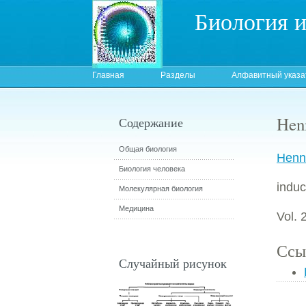
Биология 
Главная
Разделы
Алфавитный указа
Hen
Содержание
Общая биология
Henn
Биология человека
induc
Молекулярная биология
Медицина
Vol. 
Ссы
Случайный рисунок