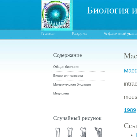
Биология 
Главная
Разделы
Алфавитный указа
Mae
Содержание
Общая биология
Mae
Биология человека
intra
Молекулярная биология
Медицина
mouse
1989
Случайный рисунок
Ссы