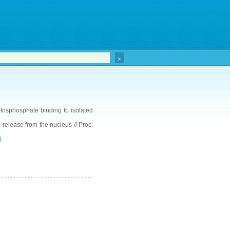
-trisphosphate binding to isolated
m release from the nucleus // Proc.
0