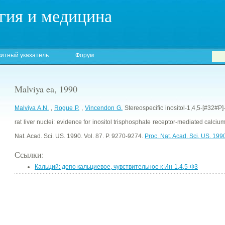
гия и медицина
итный указатель
Форум
Malviya ea, 1990
Malviya A.N.
,
Rogue P.
,
Vincendon G.
Stereospecific inositol-1,4,5-[#32#P]
rat liver nuclei: evidence for inositol trisphosphate receptor-mediated calciu
Nat. Acad. Sci. US. 1990. Vol. 87. P. 9270-9274.
Proc. Nat. Acad. Sci. US.
199
Ссылки:
Кальций: депо кальциевое, чувствительное к Ин-1,4,5-Ф3