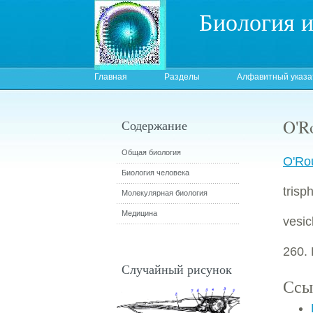
Биология 
Главная
Разделы
Алфавитный указа
O'Ro
Содержание
Общая биология
O'Rou
Биология человека
tris
Молекулярная биология
Медицина
vesic
260. 
Случайный рисунок
Ссы