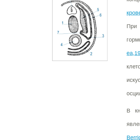
кров
При
горм
ea,1
клет
иску
осци
В к
явле
Berr