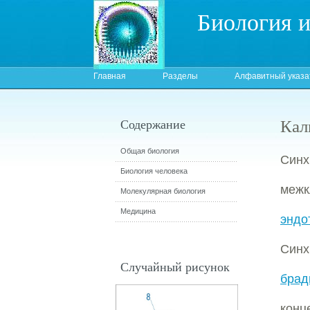
Биология 
Главная
Разделы
Алфавитный указа
Кал
Содержание
Общая биология
Синх
Биология человека
межк
Молекулярная биология
Медицина
эндо
Син
Случайный рисунок
брад
конц