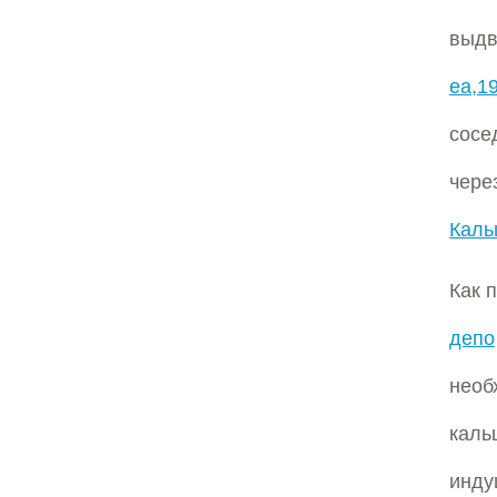
выд
ea,1
сосе
чер
Каль
Как 
депо
необ
кал
инду