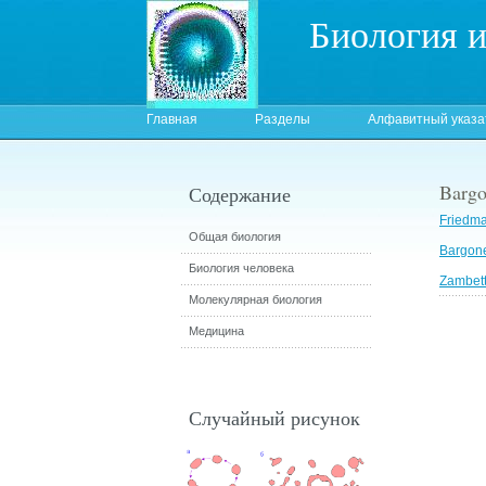
Биология 
Главная
Разделы
Алфавитный указа
Bargon
Содержание
Friedma
Общая биология
Bargone
Биология человека
Zambett
Молекулярная биология
Медицина
Случайный рисунок