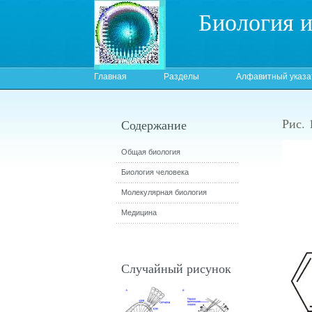
Биология 
Главная
Разделы
Алфавитный указа
Рис. 
Содержание
Общая биология
Биология человека
Молекулярная биология
Медицина
Случайный рисунок