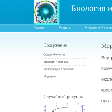
Биология 
Главная
Разделы
Алфавитный указа
Мор
Содержание
Общая биология
Вну
Биология человека
пом
Молекулярная биология
Медицина
око
кров
Случайный рисунок
орга