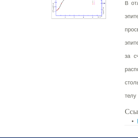
В от
эпит
прос
эпит
за с
расп
стол
телу
Ссы