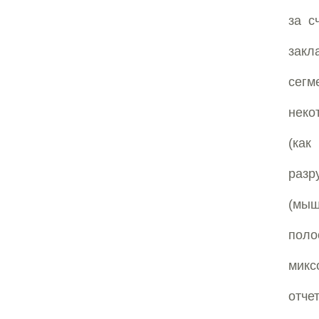
за с
закл
сегм
неко
(ка
разр
(мыш
поло
микс
отче