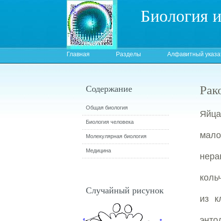
Биология 
Главная
Разделы
Алфавитный указа
Рак
Содержание
Общая биология
Яйца
Биология человека
мало
Молекулярная биология
Медицина
нера
коль
Случайный рисунок
из к
энто