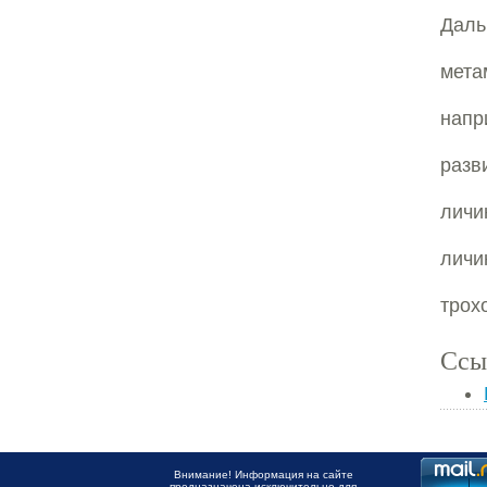
Даль
мет
напр
разв
личи
лич
трох
Ссы
Внимание! Информация на сайте
предназначена исключительно для