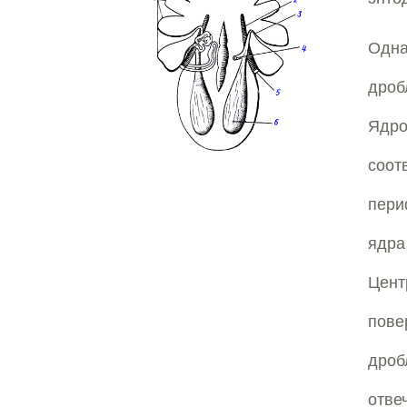
Одна
дроб
Ядро
соот
пери
ядра
Цент
пове
дроб
отве