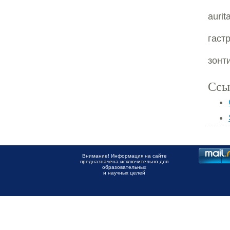
auri
гаст
зонти
Ссы
Внимание! Информация на сайте
предназначена исключительно для
образовательных
и научных целей