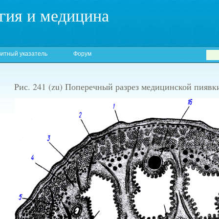
гия и медицина
итный указатель
Форум
Рис. 241 (zu) Поперечный разрез медицинской пиявки