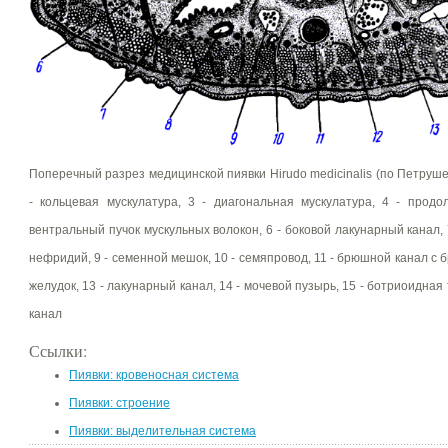
Поперечный разрез медицинской пиявки Hirudo medicinalis (по Петрушев
- кольцевая мускулатура, 3 - диагональная мускулатура, 4 - продо
вентральный пучок мускульных волокон, 6 - боковой лакунарный канал, 7
нефридий, 9 - семенной мешок, 10 - семяпровод, 11 - брюшной канал с 
желудок, 13 - лакунарный канал, 14 - мочевой пузырь, 15 - ботриоидная
канал
Ссылки:
Пиявки: кровеносная система
Пиявки: строение
Пиявки: выделительная система