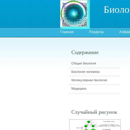
Биоло
Главная
Разделы
Алфав
Содержание
Общая биология
Биология человека
Молекулярная биология
Медицина
Случайный рисунок