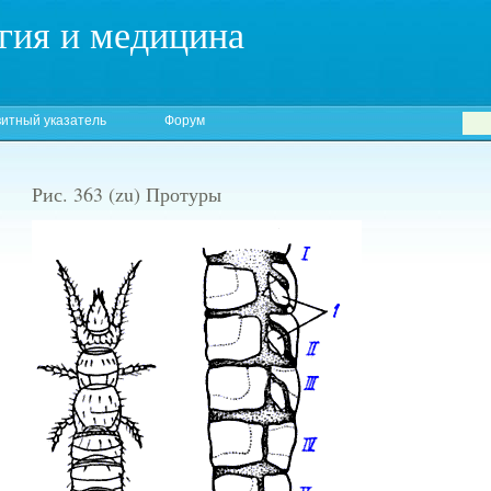
гия и медицина
итный указатель
Форум
Рис. 363 (zu) Протуры