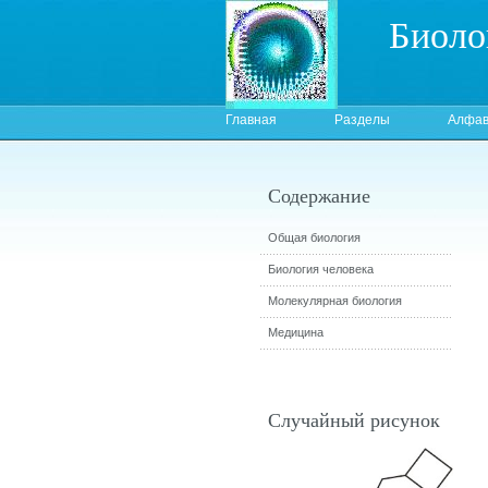
Биоло
Главная
Разделы
Алфав
Содержание
Общая биология
Биология человека
Молекулярная биология
Медицина
Случайный рисунок