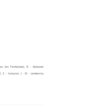
ы (из Гилярова); Б - брюшко
2 - тельсон, I - XI - сегменты