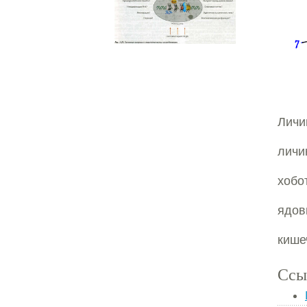
Личи
личи
хобо
ядов
кише
Ссы