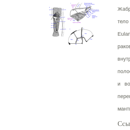
Жабр
тело
Eulam
рако
внут
поло
и во
пере
мант
Ссы