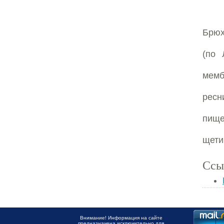
Брюх
(по 
мемб
ресн
пище
щети
Ссы
Внимание! Информация на сайте
предназначена исключительно для