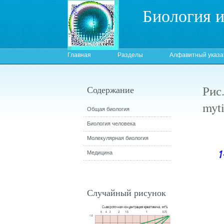
Биология 
Главная
Разделы
Алфавитный указа
Рис
Содержание
myti
Общая биология
Биология человека
Молекулярная биология
Медицина
Случайный рисунок