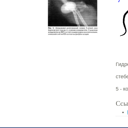
Гидр
стеб
5 - к
Ссы