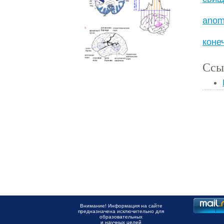
anom
коне
Ссы
Внимание! Информация на сайте
предназначена исключительно для
образовательных
и научных целей