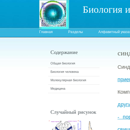
Биология 
Главная
Разделы
Алфавитный указа
син
Содержание
Общая биология
Синд
Биология человека
при
Молекулярная биология
Медицина
Комп
друг
Случайный рисунок
- по
сви