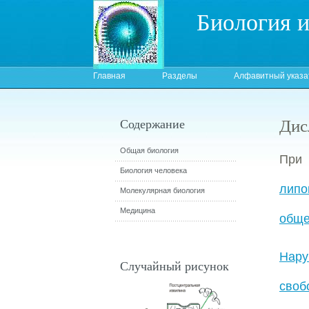
Биология 
Главная
Разделы
Алфавитный указа
Дис
Содержание
Общая биология
Пр
Биология человека
липо
Молекулярная биология
Медицина
обще
Нару
Случайный рисунок
своб