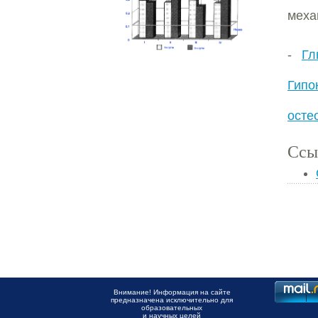
меха
-
Гл
Гипо
осте
Ссы
Внимание! Информация на сайте
предназначена исключительно для
образовательных
и научных целей