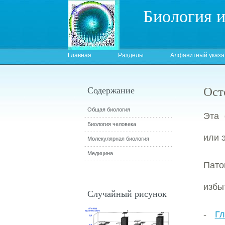
Биология 
Главная
Разделы
Алфавитный указа
Ост
Содержание
Общая биология
Эта
Биология человека
или 
Молекулярная биология
Медицина
Пато
избы
Случайный рисунок
-
Г