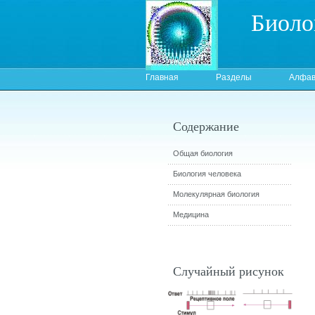
Биоло
Главная
Разделы
Алфав
Содержание
Общая биология
Биология человека
Молекулярная биология
Медицина
Случайный рисунок