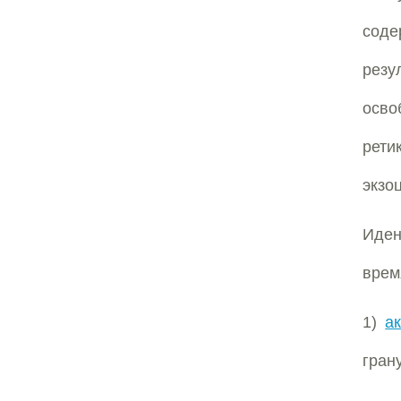
соде
резу
осво
рети
экзо
Иден
врем
1)
а
гран