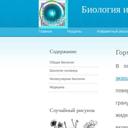
Биология 
Главная
Разделы
Алфавитный указа
Гор
Содержание
Общая биология
В о
Биология человека
экзо
Молекулярная биология
Медицина
пове
гран
Случайный рисунок
жидк
вклю