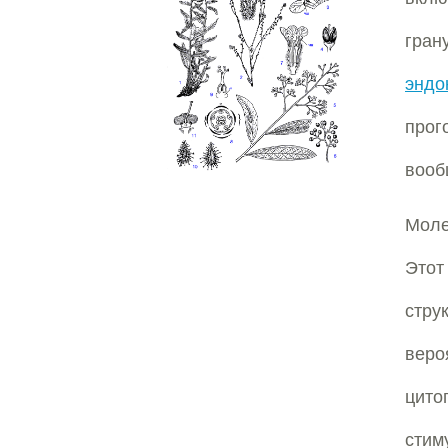
гран
эндо
прог
вооб
Моле
Этот
стру
веро
цито
стим