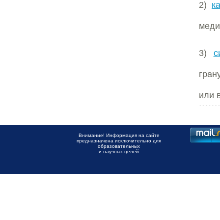
2)
к
меди
3)
с
гран
или 
Внимание! Информация на сайте
предназначена исключительно для
образовательных
и научных целей